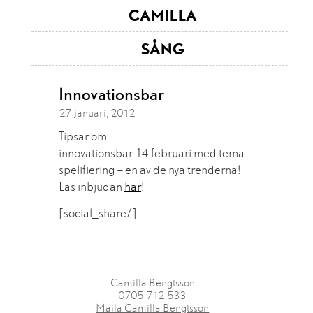
CAMILLA
SÅNG
Innovationsbar
27 januari, 2012
Tipsar om
innovationsbar 14 februari med tema
spelifiering – en av de nya trenderna!
Läs inbjudan
här
!
[social_share/]
Camilla Bengtsson
0705 712 533
Maila Camilla Bengtsson